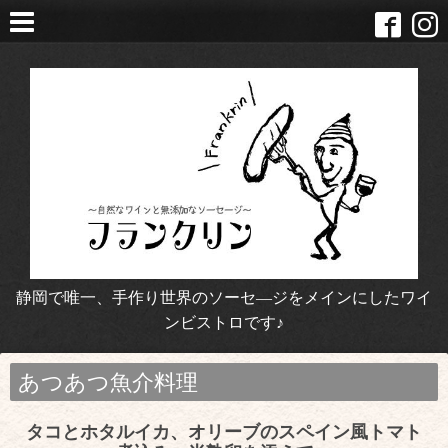
静岡で唯一、手作り世界のソーセ―ジをメインにしたワイ
ンビストロです♪
あつあつ魚介料理
タコとホタルイカ、オリーブのスペイン風トマト